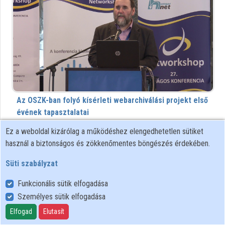
Intézmények
Közreműködők
Az OSZK-ban folyó kísérleti webarchiválási projekt első
évének tapasztalatai
222 megtekintés
8 éve
Ez a weboldal kizárólag a működéshez elengedhetetlen sütiket
használ a biztonságos és zökkenőmentes böngészés érdekében.
00:18:54
KIFÜ
Süti szabályzat
Funkcionális sütik elfogadása
Személyes sütik elfogadása
Elfogad
Elutasít