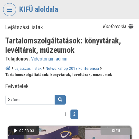
Fejléc kihagyása
Menü kihagyása
Tartalom kihagyása
KIFÜ aloldala
Lejátszási listák
Konferencia
VIDEO
TORIUM
Tartalomszolgáltatások: könyvtárak,
KORMÁNYZATI
levéltárak, múzeumok
INFORMATIKAI
Tulajdonos:
Videotorium admin
FEJLESZTÉSI
ÜGYNÖKSÉG
Lejátszási listák
Networkshop 2018 konferencia
Tartalomszolgáltatások: könyvtárak, levéltárak, múzeumok
Intézményi kezdőlap
Felvételek
Bejelentkezés
Intézményi felfedezés
1
2
Kategóriák
02:33:03
KIFÜ
Intézményi listák