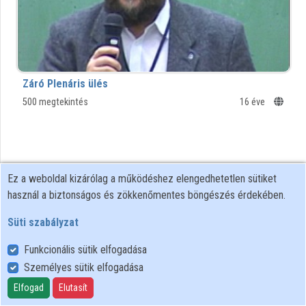
Intézmények
Közreműködők
Záró Plenáris ülés
500 megtekintés
16 éve
Ez a weboldal kizárólag a működéshez elengedhetetlen sütiket
használ a biztonságos és zökkenőmentes böngészés érdekében.
Süti szabályzat
Funkcionális sütik elfogadása
Személyes sütik elfogadása
Felhasználói szabályzat
Adatkezelési tájékoztató
Elfogad
Elutasít
Süti szabályzat