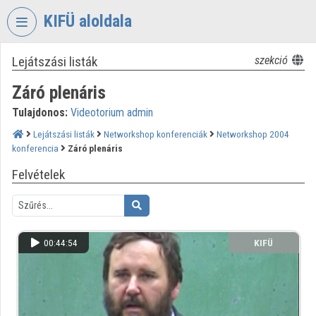
Fejléc kihagyása
Menü kihagyása
Tartalom kihagyása
KIFÜ aloldala
Lejátszási listák
szekció
VIDEO
TORIUM
Záró plenáris
KORMÁNYZATI
Tulajdonos:
Videotorium admin
INFORMATIKAI
FEJLESZTÉSI
Lejátszási listák
Networkshop konferenciák
Networkshop 2004
konferencia
Záró plenáris
ÜGYNÖKSÉG
Felvételek
Intézményi kezdőlap
Bejelentkezés
Intézményi felfedezés
00:44:54
KIFÜ
Kategóriák
Intézményi listák