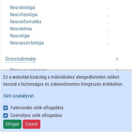
Intézmények
Neurobiológia
...
Neurofiziológia
...
Közreműködők
Neuroinformatika
...
Neurokémia
...
Neurológia
...
Neuropszichológia
...
Orvostudomány
Állatorvos-tudomány
...
Ez a weboldal kizárólag a működéshez elengedhetetlen sütiket
Humán orvostudomány
...
használ a biztonságos és zökkenőmentes böngészés érdekében.
Süti szabályzat
Funkcionális sütik elfogadása
Személyes sütik elfogadása
Felhasználói szabályzat
Adatkezelési tájékoztató
Elfogad
Elutasít
Süti szabályzat