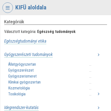
Fejléc kihagyása
Menü kihagyása
Tartalom kihagyása
KIFÜ aloldala
Kategóriák
VIDEO
TORIUM
Választott kategória:
Egészség tudományok
KORMÁNYZATI
Egészségtudományi etika
INFORMATIKAI
FEJLESZTÉSI
ÜGYNÖKSÉG
Gyógyszerészeti tudományok
Intézményi kezdőlap
Állatgyógyszertan
...
Gyógyszerészet
...
Bejelentkezés
Gyógyszerismeret
...
Klinikai gyógyszertan
...
Intézményi felfedezés
Kozmetológia
...
Toxikológia
Kategóriák
...
Intézményi listák
Idegrendszer-kutatás