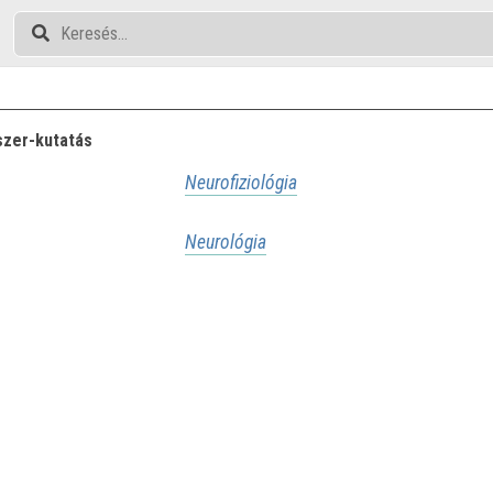
szer-kutatás
Neurofiziológia
Neurológia