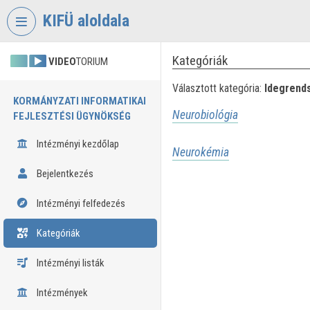
Fejléc kihagyása
Menü kihagyása
Tartalom kihagyása
KIFÜ aloldala
Kategóriák
VIDEO
TORIUM
Választott kategória:
Idegrend
KORMÁNYZATI INFORMATIKAI
Neurobiológia
FEJLESZTÉSI ÜGYNÖKSÉG
Intézményi kezdőlap
Neurokémia
Bejelentkezés
Intézményi felfedezés
Kategóriák
Intézményi listák
Intézmények