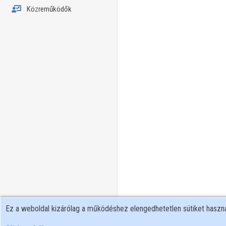
Közreműködők
Ez a weboldal kizárólag a működéshez elengedhetetlen sütiket hasz