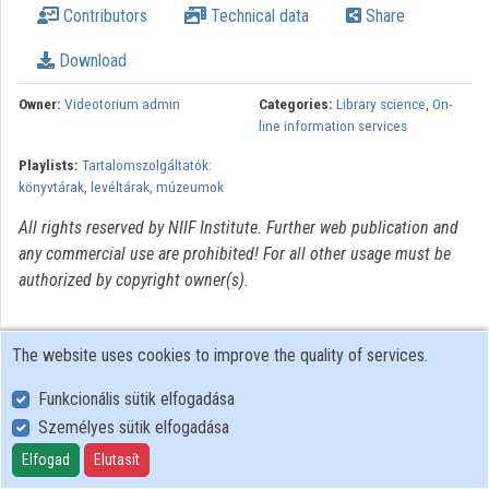
Contributors
Technical data
Share
Organizations
Download
Contributors
Owner:
Videotorium admin
Categories:
Library science
,
On-
line information services
Playlists:
Tartalomszolgáltatók:
könyvtárak, levéltárak, múzeumok
All rights reserved by NIIF Institute. Further web publication and
any commercial use are prohibited! For all other usage must be
authorized by copyright owner(s).
The website uses cookies to improve the quality of services.
Funkcionális sütik elfogadása
Személyes sütik elfogadása
User Policy
Adatkezelési tájékoztató (en)
Elfogad
Elutasít
Cookie Policy