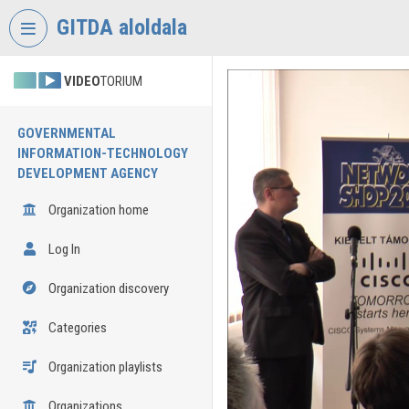
Skip header
Skip menu
Skip content
GITDA aloldala
VIDEO
TORIUM
GOVERNMENTAL
INFORMATION-TECHNOLOGY
DEVELOPMENT AGENCY
Organization home
Log In
Organization discovery
Categories
Organization playlists
Organizations