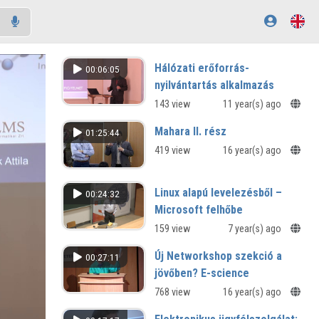
Hálózati erőforrás-
00:06:05
nyilvántartás alkalmazás
143 view
11 year(s) ago
Mahara II. rész
01:25:44
419 view
16 year(s) ago
Linux alapú levelezésből –
00:24:32
Microsoft felhőbe
159 view
7 year(s) ago
Új Networkshop szekció a
00:27:11
jövőben? E-science
768 view
16 year(s) ago