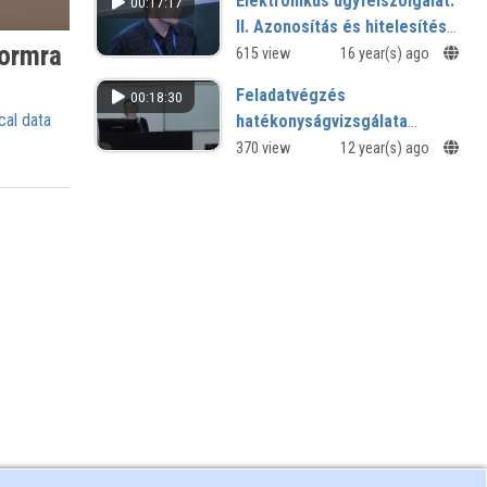
Elektronikus ügyfélszolgálat:
00:17:17
II. Azonosítás és hitelesítés
formra
(ELTEdb)
615 view
16 year(s) ago
Feladatvégzés
00:18:30
cal data
hatékonyságvizsgálata
multitasking környezetben
370 view
12 year(s) ago