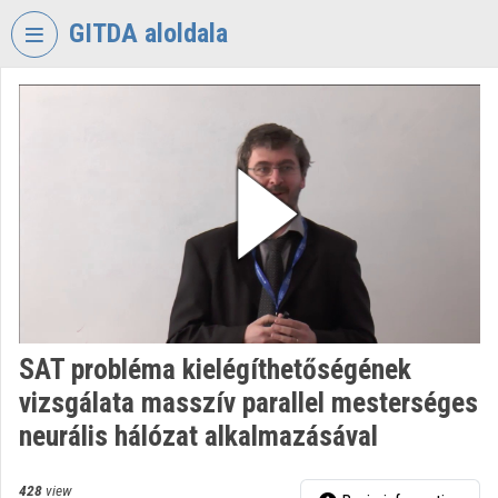
Skip header
Skip menu
Skip content
GITDA aloldala
VIDEO
TORIUM
GOVERNMENTAL
INFORMATION-
TECHNOLOGY
DEVELOPMENT
AGENCY
Organization home
Log In
SAT probléma kielégíthetőségének
vizsgálata masszív parallel mesterséges
Organization discovery
neurális hálózat alkalmazásával
Categories
428
view
Organization playlists