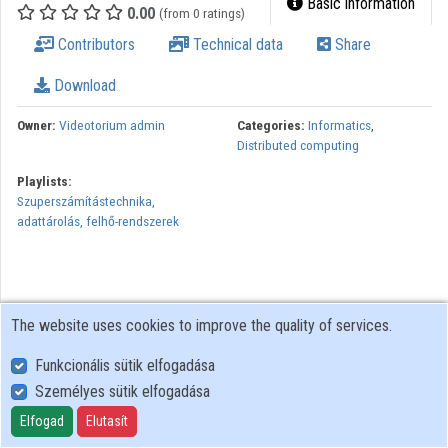
Basic information
0.00
(from 0 ratings)
Organizations
Contributors
Technical data
Share
Contributors
Download
Owner:
Videotorium admin
Categories:
Informatics
,
Distributed computing
Playlists:
Szuperszámítástechnika,
adattárolás, felhő-rendszerek
The website uses cookies to improve the quality of services.
Funkcionális sütik elfogadása
Személyes sütik elfogadása
User Policy
Adatkezelési tájékoztató (en)
Elfogad
Elutasít
Cookie Policy