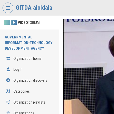
Skip header
Skip menu
Skip content
GITDA aloldala
VIDEO
TORIUM
GOVERNMENTAL
INFORMATION-TECHNOLOGY
DEVELOPMENT AGENCY
Organization home
Log In
Organization discovery
Categories
Organization playlists
Organizations