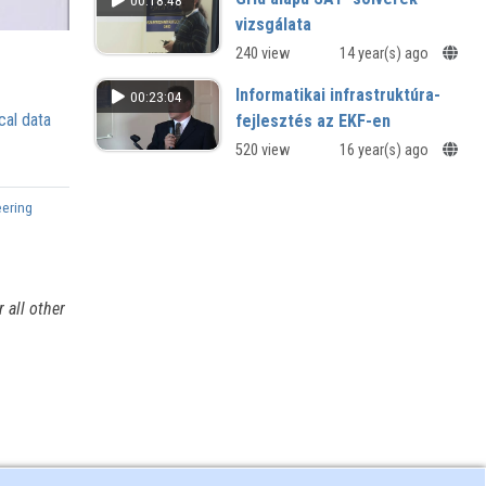
00:18:48
vizsgálata
240 view
14 year(s) ago
Informatikai infrastruktúra-
00:23:04
cal data
fejlesztés az EKF-en
520 view
16 year(s) ago
eering
 all other