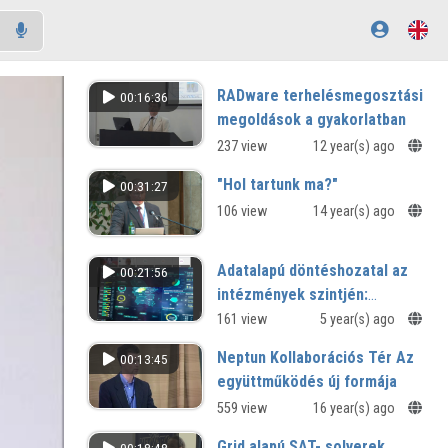
RADware terhelésmegosztási
00:16:36
megoldások a gyakorlatban
237 view
12 year(s) ago
"Hol tartunk ma?"
00:31:27
106 view
14 year(s) ago
Adatalapú döntéshozatal az
00:21:56
intézmények szintjén:
lehetőségek és lépések
161 view
5 year(s) ago
Neptun Kollaborációs Tér Az
00:13:45
együttműködés új formája
559 view
16 year(s) ago
Grid alapú SAT- solverek