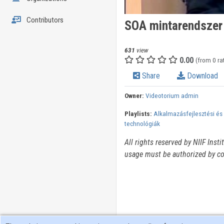
Contributors
SOA mintarendszer 
631
view
0.00
(from 0 ra
Share
Download
Owner:
Videotorium admin
Playlists:
Alkalmazásfejlesztési és
technológiák
All rights reserved by NIIF Inst
usage must be authorized by co