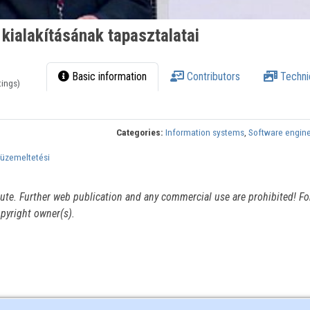
kialakításának tapasztalatai
Basic information
Contributors
Techni
tings)
Categories:
Information systems
,
Software engin
 üzemeltetési
itute. Further web publication and any commercial use are prohibited! For
pyright owner(s).