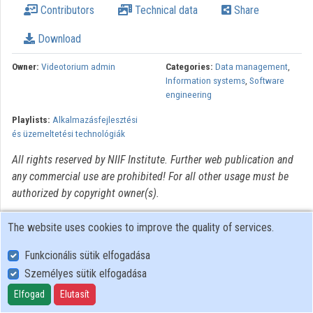
Contributors
Technical data
Share
Organizations
Download
Contributors
Owner:
Videotorium admin
Categories:
Data management
,
Information systems
,
Software
engineering
Playlists:
Alkalmazásfejlesztési
és üzemeltetési technológiák
All rights reserved by NIIF Institute. Further web publication and
any commercial use are prohibited! For all other usage must be
authorized by copyright owner(s).
The website uses cookies to improve the quality of services.
Funkcionális sütik elfogadása
Személyes sütik elfogadása
User Policy
Adatkezelési tájékoztató (en)
Elfogad
Elutasít
Cookie Policy