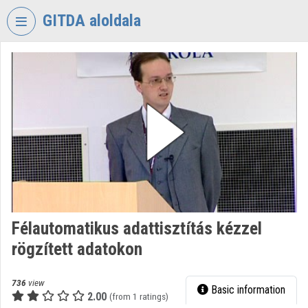
Skip header
Skip menu
Skip content
GITDA aloldala
VIDEO
TORIUM
GOVERNMENTAL
INFORMATION-
TECHNOLOGY
DEVELOPMENT
AGENCY
Organization home
Log In
Félautomatikus adattisztítás kézzel
rögzített adatokon
Organization discovery
Categories
736
view
Basic information
2.00
(from 1 ratings)
Organization playlists