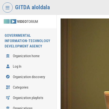
Skip header
Skip menu
Skip content
GITDA aloldala
VIDEO
TORIUM
GOVERNMENTAL
INFORMATION-TECHNOLOGY
DEVELOPMENT AGENCY
Organization home
Log In
Organization discovery
Categories
Organization playlists
Organizations