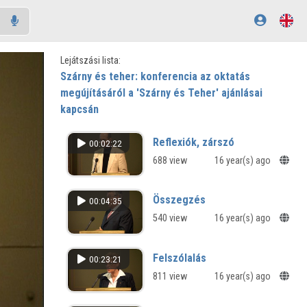
Lejátszási lista:
Szárny és teher: konferencia az oktatás
megújításáról a 'Szárny és Teher' ajánlásai
kapcsán
Reflexiók, zárszó
00:02:22
688 view
16 year(s) ago
Összegzés
00:04:35
540 view
16 year(s) ago
Felszólalás
00:23:21
811 view
16 year(s) ago