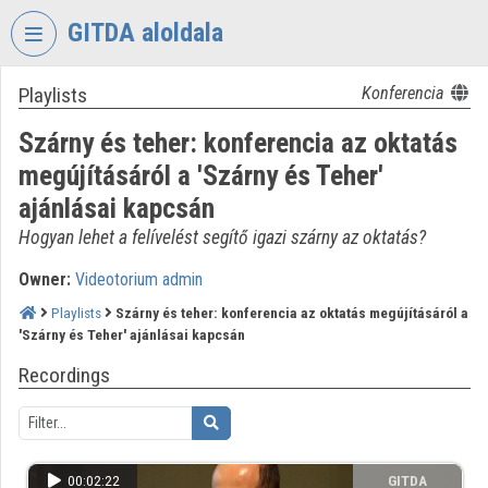
Skip header
Skip menu
Skip content
GITDA aloldala
Playlists
Konferencia
VIDEO
TORIUM
Szárny és teher: konferencia az oktatás
GOVERNMENTAL
megújításáról a 'Szárny és Teher'
INFORMATION-
ajánlásai kapcsán
TECHNOLOGY
DEVELOPMENT
Hogyan lehet a felívelést segítő igazi szárny az oktatás?
AGENCY
Owner:
Videotorium admin
Organization home
Playlists
Szárny és teher: konferencia az oktatás megújításáról a
'Szárny és Teher' ajánlásai kapcsán
Log In
Recordings
Organization discovery
Categories
00:02:22
GITDA
Organization playlists