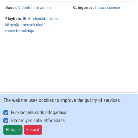
Owner:
Videotorium admin
Categories:
Library science
Organizations
Playlists:
III. A felsőoktatás és a
közgyűjtemények digitális
Contributors
transzformációja
The website uses cookies to improve the quality of services.
Funkcionális sütik elfogadása
Személyes sütik elfogadása
User Policy
Adatkezelési tájékoztató (en)
Elfogad
Elutasít
Cookie Policy