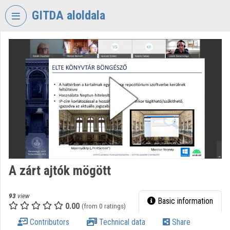
Skip header
Skip menu
Skip content
GITDA aloldala
VIDEO
TORIUM
GOVERNMENTAL
INFORMATION-
TECHNOLOGY
DEVELOPMENT
AGENCY
Organization home
Log In
A zárt ajtók mögött
Organization discovery
93
view
Basic information
0.00
(from 0 ratings)
Categories
Contributors
Technical data
Share
Organization playlists