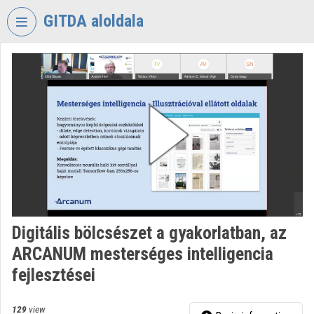
Skip header
Skip menu
Skip content
GITDA aloldala
VIDEO
TORIUM
GOVERNMENTAL
INFORMATION-
TECHNOLOGY
DEVELOPMENT
AGENCY
Organization home
Log In
Digitális bölcsészet a gyakorlatban, az
ARCANUM mesterséges intelligencia
Organization discovery
fejlesztései
Categories
129
view
Organization playlists