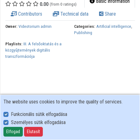
Basic information
0.00
(from 0 ratings)
Organizations
Contributors
Technical data
Share
Contributors
Owner:
Videotorium admin
Categories:
Artificial intelligence
,
Publishing
Playlists:
III. A felsőoktatás és a
közgyűjtemények digitális
transzformációja
The website uses cookies to improve the quality of services.
Funkcionális sütik elfogadása
Személyes sütik elfogadása
User Policy
Adatkezelési tájékoztató (en)
Elfogad
Elutasít
Cookie Policy