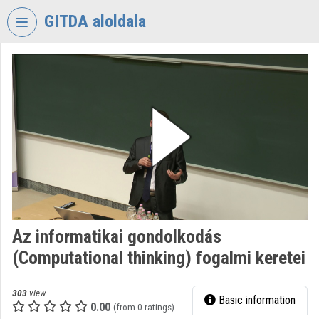
Skip header
Skip menu
Skip content
GITDA aloldala
VIDEO
TORIUM
GOVERNMENTAL
INFORMATION-
TECHNOLOGY
DEVELOPMENT
AGENCY
Organization home
Log In
Az informatikai gondolkodás
(Computational thinking) fogalmi keretei
Organization discovery
Categories
303
view
Basic information
0.00
(from 0 ratings)
Organization playlists