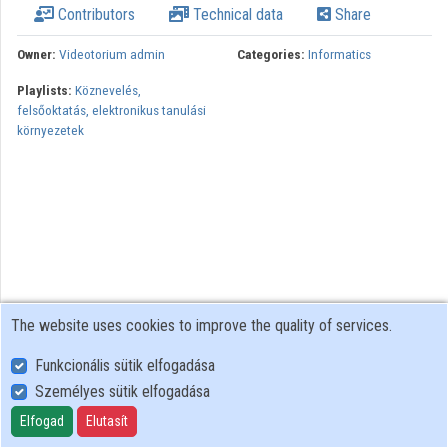
Contributors
Technical data
Share
Organizations
Owner:
Videotorium admin
Categories:
Informatics
Contributors
Playlists:
Köznevelés,
felsőoktatás, elektronikus tanulási
környezetek
The website uses cookies to improve the quality of services.
Funkcionális sütik elfogadása
Személyes sütik elfogadása
User Policy
Adatkezelési tájékoztató (en)
Elfogad
Elutasít
Cookie Policy