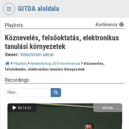
Skip header
Skip menu
Skip content
GITDA aloldala
Playlists
Konferencia
VIDEO
TORIUM
Köznevelés, felsőoktatás, elektronikus
GOVERNMENTAL
tanulási környezetek
INFORMATION-
Owner:
Videotorium admin
TECHNOLOGY
DEVELOPMENT
Playlists
Networkshop 2019 konferencia
Köznevelés,
AGENCY
felsőoktatás, elektronikus tanulási környezetek
Organization home
Recordings
Log In
Organization discovery
00:16:51
GITDA
Categories
Organization playlists