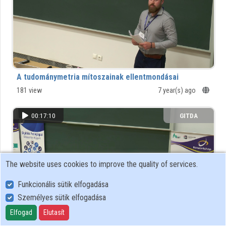
Organizations
Contributors
A tudománymetria mítoszainak ellentmondásai
181 view
7 year(s) ago
00:17:10
GITDA
The website uses cookies to improve the quality of services.
Funkcionális sütik elfogadása
Személyes sütik elfogadása
Elfogad
Elutasít