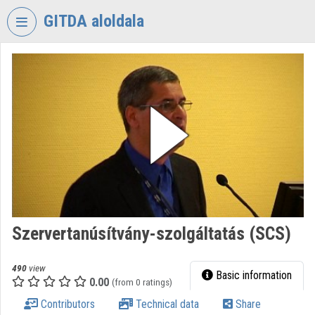
Skip header
Skip menu
Skip content
GITDA aloldala
VIDEO
TORIUM
GOVERNMENTAL
INFORMATION-
TECHNOLOGY
DEVELOPMENT
AGENCY
Organization home
Log In
Szervertanúsítvány-szolgáltatás (SCS)
Organization discovery
490
view
Basic information
0.00
(from 0 ratings)
Categories
Contributors
Technical data
Share
Organization playlists