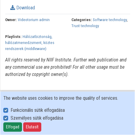
Download
Organizations
Owner:
Videotorium admin
Categories:
Software technology
,
Contributors
Trust technology
Playlists:
Hálózatbiztonság,
hálózatmenedzsment, köztes
rendszerek (middleware)
All rights reserved by NIIF Institute. Further web publication and
any commercial use are prohibited! For all other usage must be
authorized by copyright owner(s).
The website uses cookies to improve the quality of services.
Funkcionális sütik elfogadása
Személyes sütik elfogadása
User Policy
Adatkezelési tájékoztató (en)
Elfogad
Elutasít
Cookie Policy