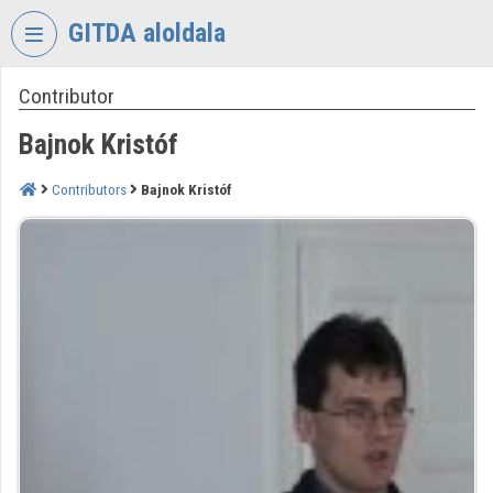
Skip header
Skip menu
Skip content
GITDA aloldala
Contributor
VIDEO
TORIUM
Bajnok Kristóf
GOVERNMENTAL
INFORMATION-
Contributors
Bajnok Kristóf
TECHNOLOGY
DEVELOPMENT
AGENCY
Organization home
Log In
Organization discovery
Categories
Organization playlists