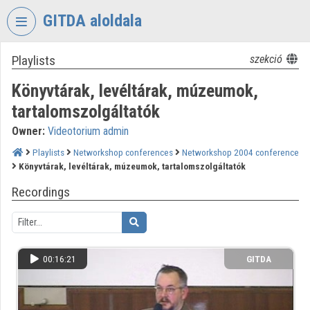
Skip header
Skip menu
Skip content
GITDA aloldala
Playlists
szekció
VIDEO
TORIUM
Könyvtárak, levéltárak, múzeumok,
GOVERNMENTAL
tartalomszolgáltatók
INFORMATION-
Owner:
Videotorium admin
TECHNOLOGY
DEVELOPMENT
Playlists
Networkshop conferences
Networkshop 2004 conference
AGENCY
Könyvtárak, levéltárak, múzeumok, tartalomszolgáltatók
Organization home
Recordings
Log In
Organization discovery
00:16:21
GITDA
Categories
Organization playlists