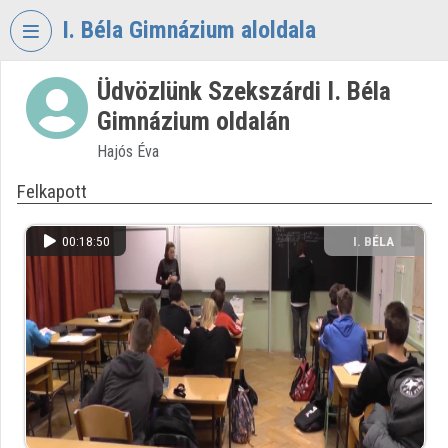
Fejléc kihagyása
Menü kihagyása
Tartalom kihagyása
I. Béla Gimnázium aloldala
Üdvözlünk Szekszárdi I. Béla
VIDEO
TORIUM
Gimnázium oldalán
I.
Hajós Éva
BÉLA
Felkapott
GIMNÁZIUM
Intézményi kezdőlap
00:18:50
I. BÉLA
GIMNÁZIUM
Bejelentkezés
Intézményi felfedezés
Kategóriák
Intézményi listák
Intézmények