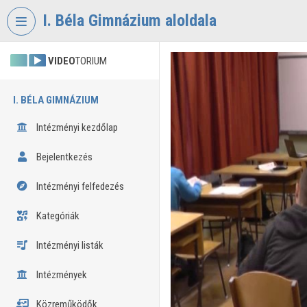
Fejléc kihagyása
Menü kihagyása
Tartalom kihagyása
I. Béla Gimnázium aloldala
VIDEO
TORIUM
I. BÉLA GIMNÁZIUM
Intézményi kezdőlap
Bejelentkezés
Intézményi felfedezés
Kategóriák
Intézményi listák
Intézmények
Közreműködők