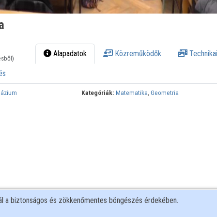
a
Alapadatok
Közreműködők
Technikai
ésből)
és
mnázium
Kategóriák:
Matematika
,
Geometria
nál a biztonságos és zökkenőmentes böngészés érdekében.