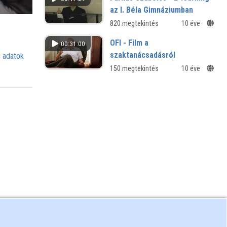
az I. Béla Gimnáziumban
820 megtekintés
10 éve
OFI - Film a
00:31:00
szaktanácsadásról
 adatok
150 megtekintés
10 éve