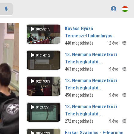
Kovács Győző
00:53:15
Természettudományos
Diáklaborának ünnepélyes
448 megtekintés
12 éve
szalagátvágással
13. Neumann Nemzetközi
01:14:12
egybekötött átadása
Tehetségkutató
Programtermék Verseny - 6.
463 megtekintés
9 éve
rész
13. Neumann Nemzetközi
02:19:03
Tehetségkutató
Programtermék Verseny - 5.
458 megtekintés
9 éve
rész
13. Neumann Nemzetközi
01:37:51
Tehetségkutató
Programtermék Verseny - 4.
272 megtekintés
9 éve
rész
Farkas Szabolcs - E-learning
00:47:29