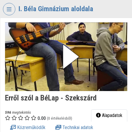
Fejléc kihagyása
Menü kihagyása
Tartalom kihagyása
I. Béla Gimnázium aloldala
VIDEO
TORIUM
I.
BÉLA
GIMNÁZIUM
Intézményi kezdőlap
Bejelentkezés
Intézményi felfedezés
Erről szól a BéLap - Szekszárd
Kategóriák
596
megtekintés
Alapadatok
0.00
Intézményi listák
(0 értékelésből)
Közreműködők
Technikai adatok
Intézmények