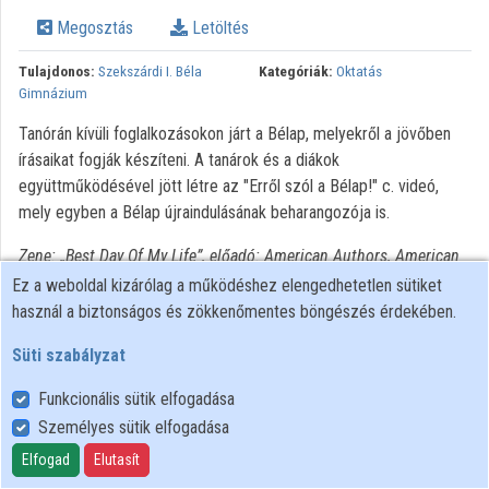
Megosztás
Letöltés
Közreműködők
Tulajdonos:
Szekszárdi I. Béla
Kategóriák:
Oktatás
Gimnázium
Tanórán kívüli foglalkozásokon járt a Bélap, melyekről a jövőben
írásaikat fogják készíteni. A tanárok és a diákok
együttműködésével jött létre az "Erről szól a Bélap!" c. videó,
mely egyben a Bélap újraindulásának beharangozója is.
Zene: „Best Day Of My Life”, előadó: American Authors, American
Authors (Google Play • iTunes)
Ez a weboldal kizárólag a működéshez elengedhetetlen sütiket
használ a biztonságos és zökkenőmentes böngészés érdekében.
Süti szabályzat
Funkcionális sütik elfogadása
Személyes sütik elfogadása
Felhasználói szabályzat
Adatkezelési tájékoztató
Elfogad
Elutasít
Süti szabályzat