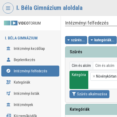
Fejléc kihagyása
Menü kihagyása
Tartalom kihagyása
I. Béla Gimnázium aloldala
Intézményi felfedezés
VIDEO
TORIUM
I. BÉLA GIMNÁZIUM
szűrés...
kategóriák...
Intézményi kezdőlap
Szűrés
Bejelentkezés
Cím és alcím
Intézményi felfedezés
Kategória
Növénykórtan
×
Kategóriák
Intézményi listák
Szűrés alkalmazása
Intézmények
Kategóriák
Közreműködők