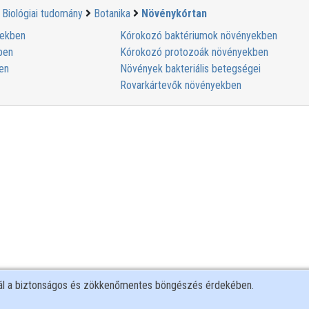
Biológiai tudomány
Botanika
Növénykórtan
yekben
Kórokozó baktériumok növényekben
ben
Kórokozó protozoák növényekben
en
Növények bakteriális betegségei
Rovarkártevők növényekben
nál a biztonságos és zökkenőmentes böngészés érdekében.