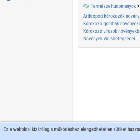
Természettudományok
Arthropod kórokozók növén
Kórokozó gombák növények
Kórokozó vírusok növényekb
Növények vírusbetegségei
Ez a weboldal kizárólag a működéshez elengedhetetlen sütiket hasz