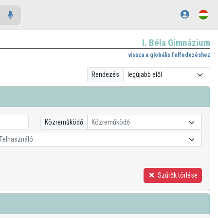
I. Béla Gimnázium
vissza a globális felfedezéshez
Rendezés
Közreműködő
Közreműködő
Felhasználó
Szűrők törlése