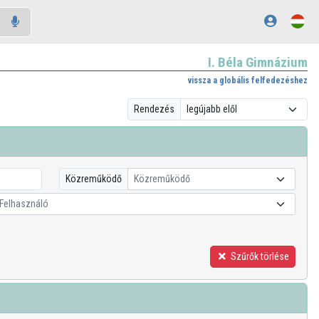
I. Béla Gimnázium
vissza a globális felfedezéshez
Rendezés
Közreműködő
Közreműködő
Felhasználó
Szűrők törlése