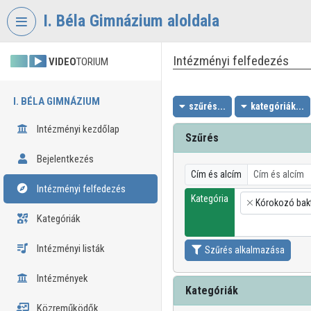
Fejléc kihagyása
Menü kihagyása
Tartalom kihagyása
I. Béla Gimnázium aloldala
Intézményi felfedezés
VIDEO
TORIUM
I. BÉLA GIMNÁZIUM
szűrés...
kategóriák...
Intézményi kezdőlap
Szűrés
Bejelentkezés
Cím és alcím
Intézményi felfedezés
Kategória
Kórokozó bak
×
Kategóriák
Intézményi listák
Szűrés alkalmazása
Intézmények
Kategóriák
Közreműködők