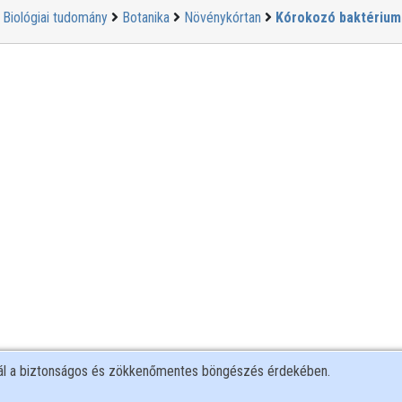
Biológiai tudomány
Botanika
Növénykórtan
Kórokozó baktérium
nál a biztonságos és zökkenőmentes böngészés érdekében.