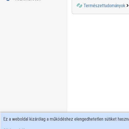
Természettudományok
Ez a weboldal kizárólag a működéshez elengedhetetlen sütiket hasz