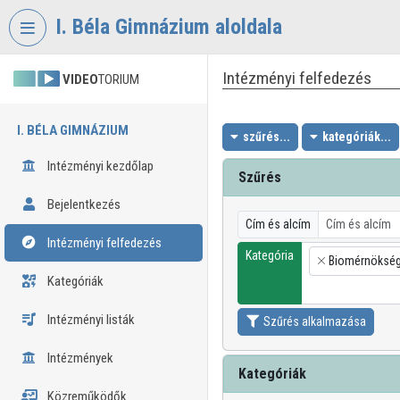
Fejléc kihagyása
Menü kihagyása
Tartalom kihagyása
I. Béla Gimnázium aloldala
Intézményi felfedezés
VIDEO
TORIUM
I. BÉLA GIMNÁZIUM
szűrés...
kategóriák...
Intézményi kezdőlap
Szűrés
Bejelentkezés
Cím és alcím
Intézményi felfedezés
Kategória
Biomérnöksé
×
Kategóriák
Intézményi listák
Szűrés alkalmazása
Intézmények
Kategóriák
Közreműködők