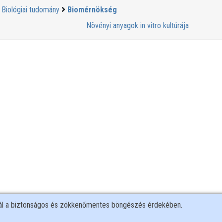
Biológiai tudomány
Biomérnökség
Növényi anyagok in vitro kultúrája
nál a biztonságos és zökkenőmentes böngészés érdekében.