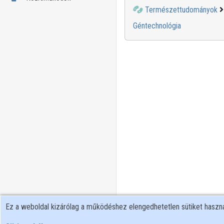
Természettudományok
Géntechnológia
Ez a weboldal kizárólag a működéshez elengedhetetlen sütiket hasz