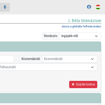
I. Béla Gimnázium
vissza a globális felfedezéshez
Rendezés
Közreműködő
Közreműködő
Felhasználó
Szűrők törlése