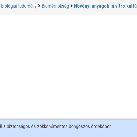
Biológiai tudomány
Biomérnökség
Növényi anyagok in vitro kultú
nál a biztonságos és zökkenőmentes böngészés érdekében.