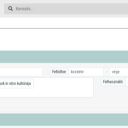
Feltöltve
-
Felhasználó
k in vitro kultúrája