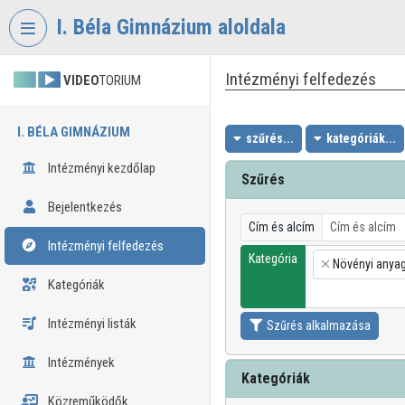
Fejléc kihagyása
Menü kihagyása
Tartalom kihagyása
I. Béla Gimnázium aloldala
Intézményi felfedezés
VIDEO
TORIUM
I. BÉLA GIMNÁZIUM
szűrés...
kategóriák...
Intézményi kezdőlap
Szűrés
Bejelentkezés
Cím és alcím
Intézményi felfedezés
Kategória
Növényi anyago
×
Kategóriák
Intézményi listák
Szűrés alkalmazása
Intézmények
Kategóriák
Közreműködők