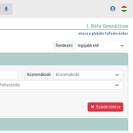
I. Béla Gimnázium
vissza a globális felfedezéshez
Rendezés
Közreműködő
Közreműködő
Felhasználó
Szűrők törlése