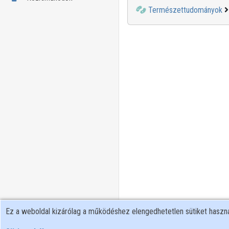
Természettudományok
Ez a weboldal kizárólag a működéshez elengedhetetlen sütiket hasz