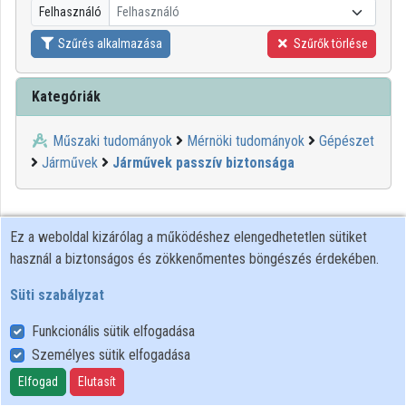
Felhasználó
Felhasználó
Közreműködők
Szűrés alkalmazása
Szűrők törlése
Kategóriák
Műszaki tudományok
Mérnöki tudományok
Gépészet
Járművek
Járművek passzív biztonsága
Ez a weboldal kizárólag a működéshez elengedhetetlen sütiket
használ a biztonságos és zökkenőmentes böngészés érdekében.
Süti szabályzat
Funkcionális sütik elfogadása
Személyes sütik elfogadása
Felhasználói szabályzat
Adatkezelési tájékoztató
Elfogad
Elutasít
Süti szabályzat