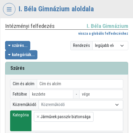
Fejléc kihagyása
Menü kihagyása
Tartalom kihagyása
I. Béla Gimnázium aloldala
Intézményi felfedezés
I. Béla Gimnázium
VIDEO
TORIUM
vissza a globális felfedezéshez
I.
szűrés...
Rendezés
BÉLA
kategóriák...
GIMNÁZIUM
Szűrés
Intézményi kezdőlap
Bejelentkezés
Cím és alcím
Intézményi felfedezés
Feltöltve
-
Közreműködő
Közreműködő
Kategóriák
Kategória
Járművek passzív biztonsága
Intézményi listák
×
Intézmények