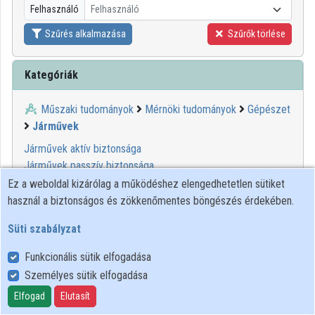
Felhasználó
Felhasználó
Közreműködők
Szűrés alkalmazása
Szűrők törlése
Kategóriák
Műszaki tudományok
Mérnöki tudományok
Gépészet
Járművek
Járművek aktív biztonsága
Járművek passzív biztonsága
Ez a weboldal kizárólag a működéshez elengedhetetlen sütiket
használ a biztonságos és zökkenőmentes böngészés érdekében.
Süti szabályzat
Funkcionális sütik elfogadása
Személyes sütik elfogadása
Felhasználói szabályzat
Adatkezelési tájékoztató
Elfogad
Elutasít
Süti szabályzat