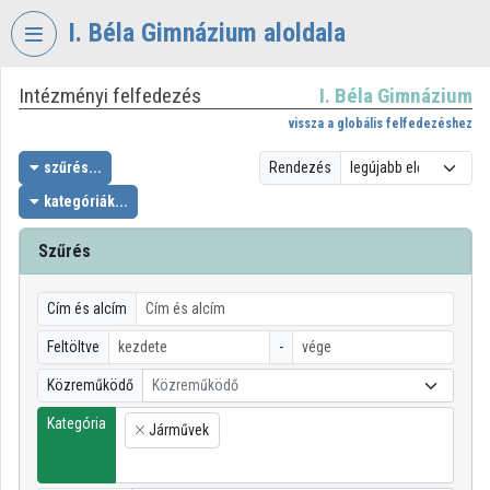
Fejléc kihagyása
Menü kihagyása
Tartalom kihagyása
I. Béla Gimnázium aloldala
Intézményi felfedezés
I. Béla Gimnázium
VIDEO
TORIUM
vissza a globális felfedezéshez
I.
szűrés...
Rendezés
BÉLA
kategóriák...
GIMNÁZIUM
Szűrés
Intézményi kezdőlap
Bejelentkezés
Cím és alcím
Intézményi felfedezés
Feltöltve
-
Közreműködő
Közreműködő
Kategóriák
Kategória
Járművek
Intézményi listák
×
Intézmények