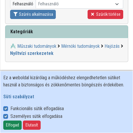
Felhasználó
Felhasználó
Közreműködők
Szűrés alkalmazása
Szűrők törlése
Kategóriák
Műszaki tudományok
Mérnöki tudományok
Hajózás
Nyíltvízi szerkezetek
Ez a weboldal kizárólag a működéshez elengedhetetlen sütiket
használ a biztonságos és zökkenőmentes böngészés érdekében.
Süti szabályzat
Funkcionális sütik elfogadása
Személyes sütik elfogadása
Felhasználói szabályzat
Adatkezelési tájékoztató
Elfogad
Elutasít
Süti szabályzat