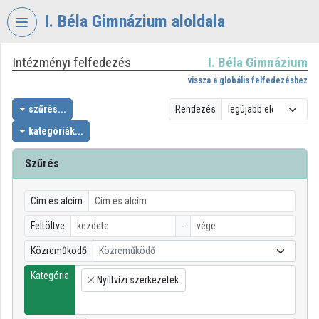
Fejléc kihagyása
Menü kihagyása
Tartalom kihagyása
I. Béla Gimnázium aloldala
Intézményi felfedezés
I. Béla Gimnázium
VIDEO
TORIUM
vissza a globális felfedezéshez
I.
szűrés...
Rendezés
BÉLA
kategóriák...
GIMNÁZIUM
Szűrés
Intézményi kezdőlap
Bejelentkezés
Cím és alcím
Intézményi felfedezés
Feltöltve
-
Közreműködő
Közreműködő
Kategóriák
Kategória
Nyíltvízi szerkezetek
Intézményi listák
×
Intézmények