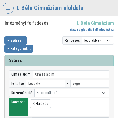
Fejléc kihagyása
Menü kihagyása
Tartalom kihagyása
I. Béla Gimnázium aloldala
Intézményi felfedezés
I. Béla Gimnázium
VIDEO
TORIUM
vissza a globális felfedezéshez
I.
szűrés...
Rendezés
BÉLA
kategóriák...
GIMNÁZIUM
Szűrés
Intézményi kezdőlap
Bejelentkezés
Cím és alcím
Intézményi felfedezés
Feltöltve
-
Közreműködő
Közreműködő
Kategóriák
Kategória
Hajózás
Intézményi listák
×
Intézmények