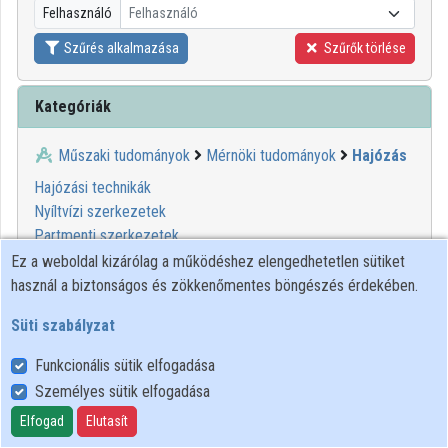
Felhasználó
Felhasználó
Közreműködők
Szűrés alkalmazása
Szűrők törlése
Kategóriák
Műszaki tudományok
Mérnöki tudományok
Hajózás
Hajózási technikák
Nyíltvízi szerkezetek
Partmenti szerkezetek
Ez a weboldal kizárólag a működéshez elengedhetetlen sütiket
használ a biztonságos és zökkenőmentes böngészés érdekében.
Süti szabályzat
Funkcionális sütik elfogadása
Személyes sütik elfogadása
Felhasználói szabályzat
Adatkezelési tájékoztató
Elfogad
Elutasít
Süti szabályzat