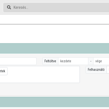
Feltöltve
-
Felhasználó
etek