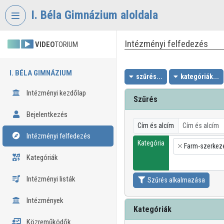
Fejléc kihagyása
Menü kihagyása
Tartalom kihagyása
I. Béla Gimnázium aloldala
Intézményi felfedezés
VIDEO
TORIUM
I. BÉLA GIMNÁZIUM
szűrés...
kategóriák...
Intézményi kezdőlap
Szűrés
Bejelentkezés
Cím és alcím
Intézményi felfedezés
Kategória
Farm-szerkez
×
Kategóriák
Intézményi listák
Szűrés alkalmazása
Intézmények
Kategóriák
Közreműködők