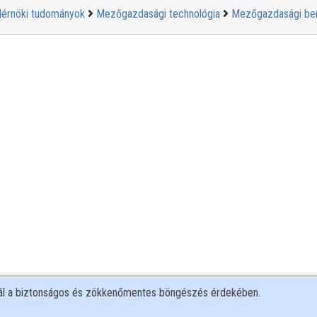
érnöki tudományok
Mezőgazdasági technológia
Mezőgazdasági be
nál a biztonságos és zökkenőmentes böngészés érdekében.