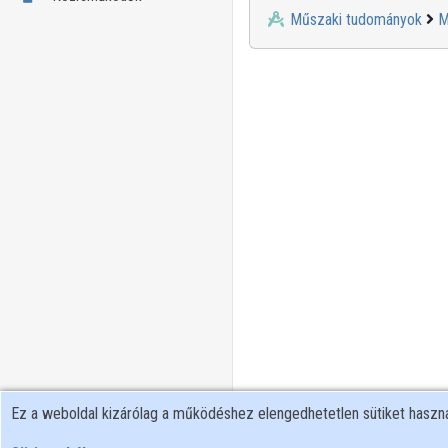
Műszaki tudományok
M
Ez a weboldal kizárólag a működéshez elengedhetetlen sütiket hasz