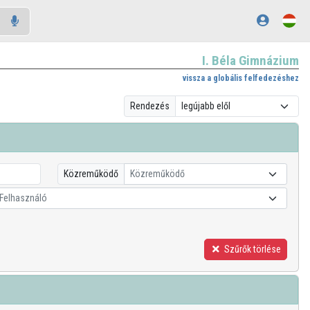
I. Béla Gimnázium
vissza a globális felfedezéshez
Rendezés
Közreműködő
Közreműködő
Felhasználó
Szűrők törlése