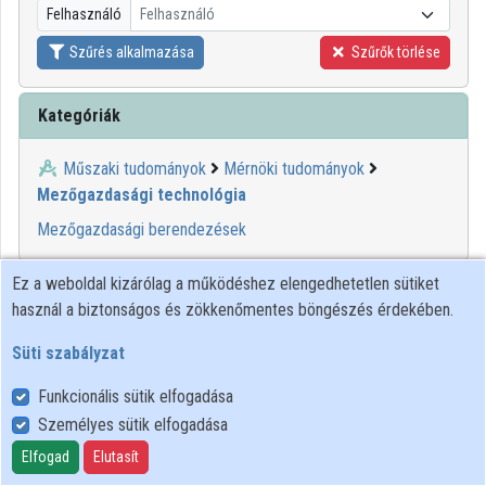
Felhasználó
Felhasználó
Közreműködők
Szűrés alkalmazása
Szűrők törlése
Kategóriák
Műszaki tudományok
Mérnöki tudományok
Mezőgazdasági technológia
Mezőgazdasági berendezések
Ez a weboldal kizárólag a működéshez elengedhetetlen sütiket
használ a biztonságos és zökkenőmentes böngészés érdekében.
Süti szabályzat
Funkcionális sütik elfogadása
Személyes sütik elfogadása
Felhasználói szabályzat
Adatkezelési tájékoztató
Elfogad
Elutasít
Süti szabályzat