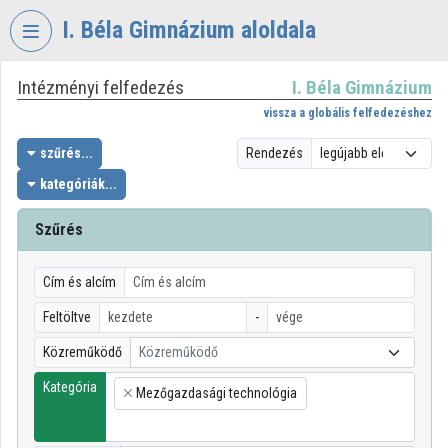
Fejléc kihagyása
Menü kihagyása
Tartalom kihagyása
I. Béla Gimnázium aloldala
Intézményi felfedezés
I. Béla Gimnázium
VIDEO
TORIUM
vissza a globális felfedezéshez
I.
szűrés...
Rendezés
BÉLA
kategóriák...
GIMNÁZIUM
Szűrés
Intézményi kezdőlap
Bejelentkezés
Cím és alcím
Intézményi felfedezés
Feltöltve
-
Közreműködő
Közreműködő
Kategóriák
Kategória
Mezőgazdasági technológia
Intézményi listák
×
Intézmények