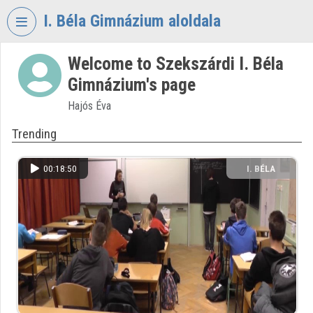
Skip header
Skip menu
Skip content
I. Béla Gimnázium aloldala
Welcome to Szekszárdi I. Béla
VIDEO
TORIUM
Gimnázium's page
I.
Hajós Éva
BÉLA
Trending
GIMNÁZIUM
Organization home
00:18:50
I. BÉLA
GIMNÁZIUM
Log In
Organization discovery
Categories
Organization playlists
Organizations