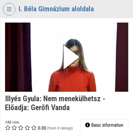
Skip header
Skip menu
Skip content
I. Béla Gimnázium aloldala
VIDEO
TORIUM
I.
BÉLA
GIMNÁZIUM
Organization home
Log In
Organization discovery
Illyés Gyula: Nem menekülhetsz -
Előadja: Gerőfi Vanda
Categories
Organization playlists
132
view
Basic information
0.00
(from 0 ratings)
Organizations