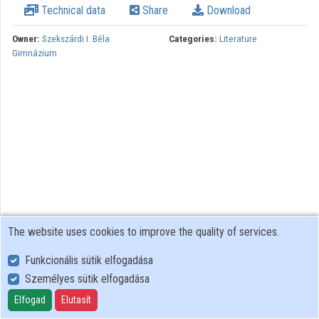
Technical data
Share
Download
Contributors
Owner:
Szekszárdi I. Béla
Categories:
Literature
Gimnázium
The website uses cookies to improve the quality of services.
Funkcionális sütik elfogadása
Személyes sütik elfogadása
User Policy
Adatkezelési tájékoztató (en)
Elfogad
Elutasít
Cookie Policy