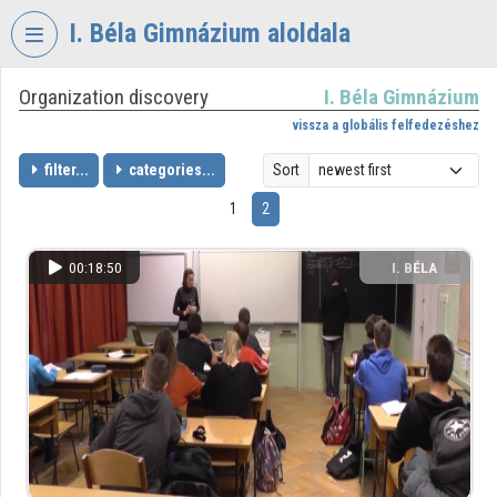
Skip header
Skip menu
Skip content
I. Béla Gimnázium aloldala
Organization discovery
I. Béla Gimnázium
VIDEO
TORIUM
vissza a globális felfedezéshez
I.
filter...
categories...
Sort
BÉLA
1
2
GIMNÁZIUM
Organization home
00:18:50
I. BÉLA
GIMNÁZIUM
Log In
Organization discovery
Categories
Organization playlists
Organizations