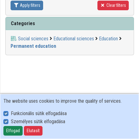
Apply filters
Clear filters
Contributors
Categories
Social sciences
Educational sciences
Education
Permanent education
The website uses cookies to improve the quality of services.
Funkcionális sütik elfogadása
Személyes sütik elfogadása
User Policy
Adatkezelési tájékoztató (en)
Elfogad
Elutasít
Cookie Policy