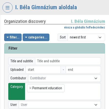
Skip header
Skip menu
Skip content
I. Béla Gimnázium aloldala
Organization discovery
I. Béla Gimnázium
VIDEO
TORIUM
vissza a globális felfedezéshez
I.
filter...
categories...
Sort
BÉLA
GIMNÁZIUM
Filter
Organization home
Title and subtitle
Log In
Uploaded
-
Organization discovery
Contributor
Contributor
Category
Categories
Permanent education
×
Organization playlists
User
User
Organizations