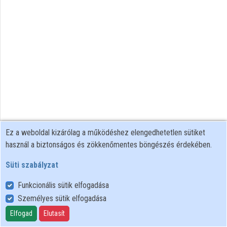
Ez a weboldal kizárólag a működéshez elengedhetetlen sütiket
használ a biztonságos és zökkenőmentes böngészés érdekében.
Süti szabályzat
Funkcionális sütik elfogadása
Személyes sütik elfogadása
Felhasználói szabályzat
Adatkezelési tájékoztató
Elfogad
Elutasít
Süti szabályzat