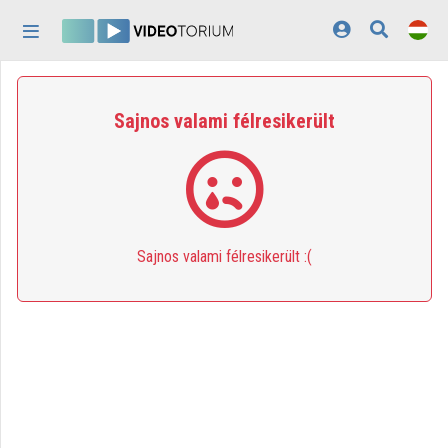
Fejléc kihagyása
Menü kihagyása
Tartalom kihagyása
Kezdőlap
Sajnos valami félresikerült
Bejelentkezés
Felfedezés
Kategóriák
Sajnos valami félresikerült :(
Lejátszási listák
Intézmények
Közreműködők
Megjelenés:
világos