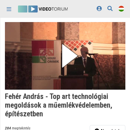
Fejléc kihagyása
Menü kihagyása
Tartalom kihagyása
Kezdőlap
Bejelentkezés
Felfedezés
Kategóriák
Lejátszási listák
Intézmények
Fehér András - Top art technológiai
Közreműködők
megoldások a műemlékvédelemben,
építészetben
Megjelenés:
világos
284
megtekintés