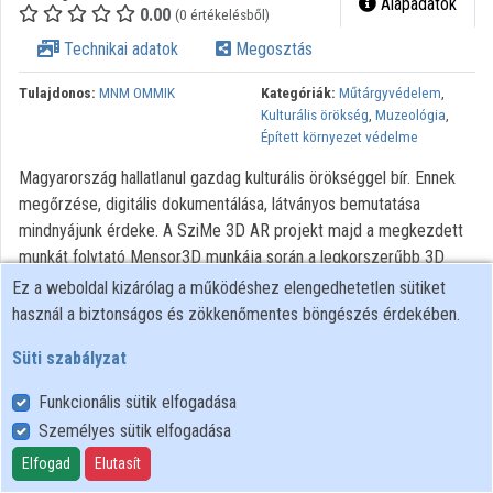
Alapadatok
0.00
(0 értékelésből)
Technikai adatok
Megosztás
Tulajdonos:
MNM OMMIK
Kategóriák:
Műtárgyvédelem
,
Kulturális örökség
,
Muzeológia
,
Épített környezet védelme
Magyarország hallatlanul gazdag kulturális örökséggel bír. Ennek
megőrzése, digitális dokumentálása, látványos bemutatása
mindnyájunk érdeke. A SziMe 3D AR projekt majd a megkezdett
munkát folytató Mensor3D munkája során a legkorszerűbb 3D
technológiákat állítja szolgálatba a hazai műemlékek és kiemelt
Ez a weboldal kizárólag a működéshez elengedhetetlen sütiket
nemzeti fontosságú tárgyi emlékek 3D digitális megőrzésére.
használ a biztonságos és zökkenőmentes böngészés érdekében.
Eredménytermékeink múzeumi, turisztikai, oktatási célú
Süti szabályzat
hasznosítására törekszünk. Tudjuk, hogy a kutatók, oktatók, diákok,
turisták és a virtuális térben barangolók más és mást szeretnének
Funkcionális sütik elfogadása
kapni és látni a technológiák kínálta lehetőségekből. A
Személyes sütik elfogadása
legkorszerűbb 3D-s tartalmak az eddigieknél jobb minőségben
Elfogad
Elutasít
őrzik meg az emlékeket, hozzájárulnak azok jobb