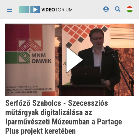
Fejléc kihagyása
Menü kihagyása
Tartalom kihagyása
Kezdőlap
Bejelentkezés
Felfedezés
Kategóriák
Lejátszási listák
Intézmények
Serfőző Szabolcs - Szecessziós
Közreműködők
műtárgyak digitalizálása az
Iparművészeti Múzeumban a Partage
Megjelenés:
világos
Plus projekt keretében