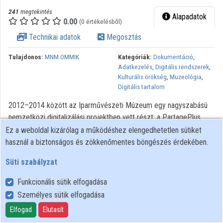
241
megtekintés
Alapadatok
0.00
(0 értékelésből)
Technikai adatok
Megosztás
Tulajdonos:
MNM OMMIK
Kategóriák:
Dokumentáció
,
Adatkezelés
,
Digitális rendszerek
,
Kulturális örökség
,
Muzeológia
,
Digitális tartalom
2012–2014 között az Iparművészeti Múzeum egy nagyszabású
nemzetközi digitalizálási projektben vett részt: a PartagePlus
nevű program 25 európai intézmény részvételével, EU-
Ez a weboldal kizárólag a működéshez elengedhetetlen sütiket
támogatással valósult meg, célja az európai szecessziós örökség
használ a biztonságos és zökkenőmentes böngészés érdekében.
digitalizálása, illetve az Europeana portálon keresztüli közzététele
Süti szabályzat
volt. A projekt keretében az IMM mintegy 7000 műtárgyának
digitalizálására került sor, emellett a magyarországi szecessziós
Funkcionális sütik elfogadása
építészet mintegy 60 kiemelkedő jelentőségű emlékének
Személyes sütik elfogadása
fotódokumentációja is elkészült.
Elfogad
Elutasít