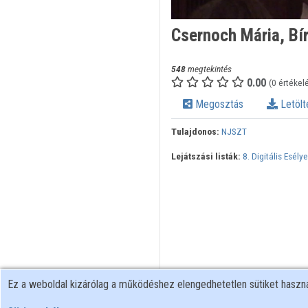
Csernoch Mária, Bí
548
megtekintés
0.00
(0 értékel
Megosztás
Letölt
Tulajdonos:
NJSZT
Lejátszási listák:
8. Digitális Esél
Ez a weboldal kizárólag a működéshez elengedhetetlen sütiket hasz