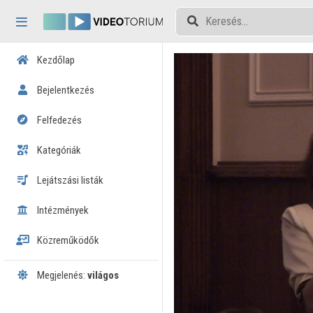
Fejléc kihagyása
Menü kihagyása
Tartalom kihagyása
Kezdőlap
Bejelentkezés
Felfedezés
Kategóriák
Lejátszási listák
Intézmények
Közreműködők
Megjelenés:
világos