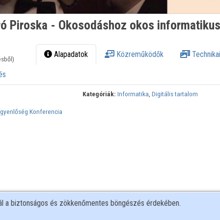
ró Piroska - Okosodáshoz okos informatikus
Alapadatok
Közreműködők
Technikai
ésből)
és
Kategóriák:
Informatika
,
Digitális tartalom
yegyenlőség Konferencia
nál a biztonságos és zökkenőmentes böngészés érdekében.