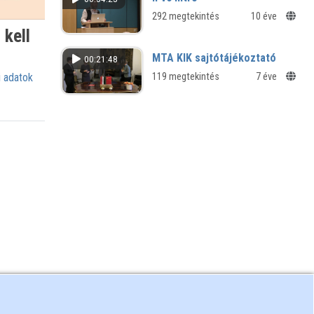
292 megtekintés
10 éve
 kell
MTA KIK sajtótájékoztató
00:21:48
 adatok
119 megtekintés
7 éve