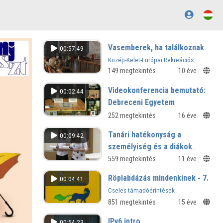
Vasemberek, ha találkoznak
00:57:49
Közép-Kelet-Európai Rekreációs
Társaság (KERT) előadásai
149 megtekintés
10 éve
Videokonferencia bemutató:
00:02:44
Debreceni Egyetem
252 megtekintés
16 éve
Tanári hatékonyság a
00:09:42
személyiség és a diákok
visszajelzései tükrében
559 megtekintés
11 éve
Röplabdázás mindenkinek - 7.
00:04:41
Cseles támadóérintések
851 megtekintés
15 éve
IPv6 intro
00:54:23