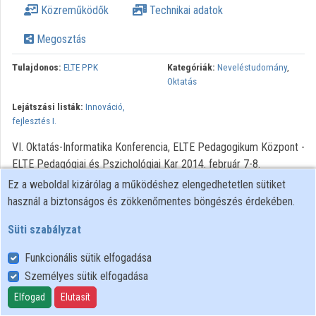
Közreműködők
Technikai adatok
Megosztás
Tulajdonos:
ELTE PPK
Kategóriák:
Neveléstudomány
,
Oktatás
Lejátszási listák:
Innováció,
fejlesztés I.
VI. Oktatás-Informatika Konferencia, ELTE Pedagogikum Központ -
ELTE Pedagógiai és Pszichológiai Kar 2014. február 7-8.
Ez a weboldal kizárólag a működéshez elengedhetetlen sütiket
használ a biztonságos és zökkenőmentes böngészés érdekében.
Süti szabályzat
Funkcionális sütik elfogadása
Személyes sütik elfogadása
Felhasználói szabályzat
Adatkezelési tájékoztató
Elfogad
Elutasít
Süti szabályzat