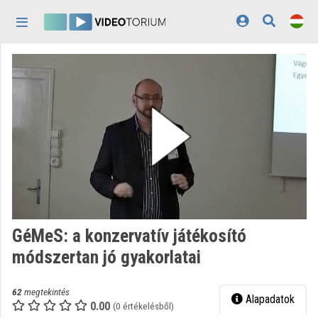
Fejléc kihagyása
Menü kihagyása
Tartalom kihagyása
Kezdőlap
Bejelentkezés
Felfedezés
Kategóriák
Lejátszási listák
Intézmények
GéMeS: a konzervatív játékosító
Közreműködők
módszertan jó gyakorlatai
Megjelenés:
világos
62
megtekintés
Alapadatok
0.00
(0 értékelésből)