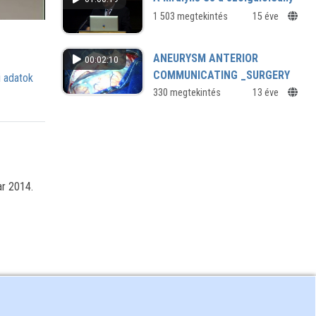
1 503 megtekintés
15 éve
ANEURYSM ANTERIOR
00:02:10
COMMUNICATING _SURGERY
 adatok
_2
330 megtekintés
13 éve
Az elülső agyi és az elülső összekötő
agyi artériák (arteria communicans
anterior) elágazásában elhelyezkedő
értágulata (aneurysma)
mikrosebészeti elzárása
ar 2014.