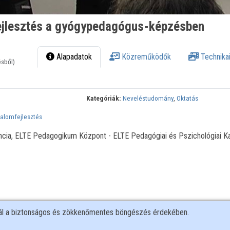
fejlesztés a gyógypedagógus-képzésben
Alapadatok
Közreműködők
Technikai
ésből)
Kategóriák:
Neveléstudomány
,
Oktatás
talomfejlesztés
encia, ELTE Pedagogikum Központ - ELTE Pedagógiai és Pszichológiai K
nál a biztonságos és zökkenőmentes böngészés érdekében.