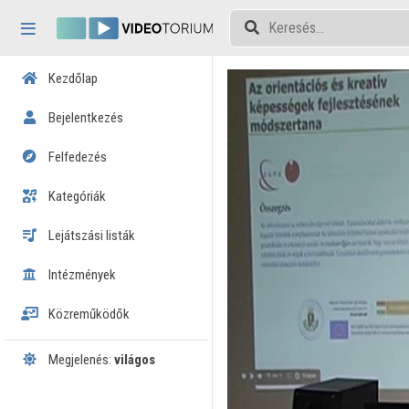
Fejléc kihagyása
Menü kihagyása
Tartalom kihagyása
Kezdőlap
Bejelentkezés
Felfedezés
Kategóriák
Lejátszási listák
Intézmények
Közreműködők
Megjelenés:
világos