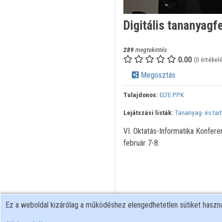
Digitális tananyag
289
megtekintés
0.00
(0 értékel
Megosztás
Tulajdonos:
ELTE PPK
Lejátszási listák:
Tananyag- és tar
VI. Oktatás-Informatika Konfer
február 7-8.
Ez a weboldal kizárólag a működéshez elengedhetetlen sütiket hasz