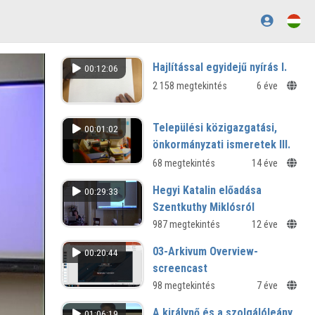
Hajlítással egyidejű nyírás I.
00:12:06
2 158 megtekintés
6 éve
Települési közigazgatási,
00:01:02
önkormányzati ismeretek III.
68 megtekintés
14 éve
Hegyi Katalin előadása
00:29:33
Szentkuthy Miklósról
A felvétel a Digitális Irodalmi
987 megtekintés
12 éve
Akadémia 15. tagválasztásán készült
03-Arkivum Overview-
00:20:44
screencast
Meeting with Hungarian Librarians
98 megtekintés
7 éve
A királynő és a szolgálóleány
01:06:19