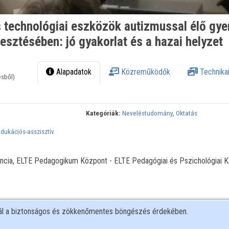
technológiai eszközök autizmussal élő gye
sztésében: jó gyakorlat és a hazai helyzet
Alapadatok
Közreműködők
Technikai
ésből)
Kategóriák:
Neveléstudomány
,
Oktatás
dukációs-asszisztív
rencia, ELTE Pedagogikum Központ - ELTE Pedagógiai és Pszichológiai K
nál a biztonságos és zökkenőmentes böngészés érdekében.