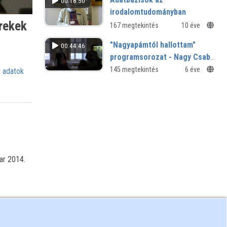
00:18:50
irodalomtudományban
rekek
167 megtekintés
10 éve
"Nagyapámtól hallottam"
00:44:46
programsorozat - Nagy Csaba
szíjgyártó és Horváth Sándor
145 megtekintés
6 éve
 adatok
néprajzkutató beszélgetése
ar 2014.