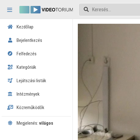
Fejléc kihagyása
Menü kihagyása
Tartalom kihagyása
Kezdőlap
Bejelentkezés
Felfedezés
Kategóriák
Lejátszási listák
Intézmények
Közreműködők
Megjelenés:
világos