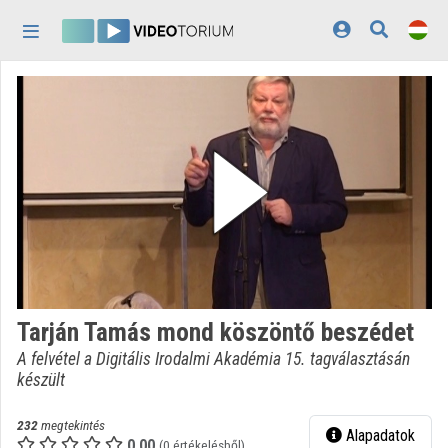
Fejléc kihagyása
Menü kihagyása
Tartalom kihagyása
Kezdőlap
Bejelentkezés
Felfedezés
Kategóriák
Lejátszási listák
Intézmények
Tarján Tamás mond köszöntő beszédet
Közreműködők
A felvétel a Digitális Irodalmi Akadémia 15. tagválasztásán
készült
Megjelenés:
világos
232
megtekintés
Alapadatok
0.00
(0 értékelésből)