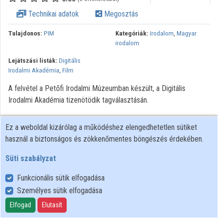
Technikai adatok
Megosztás
Tulajdonos:
PIM
Kategóriák:
Irodalom
,
Magyar
irodalom
Lejátszási listák:
Digitális
Irodalmi Akadémia
,
Film
A felvétel a Petőfi Irodalmi Múzeumban készült, a Digitális
Irodalmi Akadémia tizenötödik tagválasztásán.
Ez a weboldal kizárólag a működéshez elengedhetetlen sütiket
használ a biztonságos és zökkenőmentes böngészés érdekében.
Süti szabályzat
Funkcionális sütik elfogadása
Személyes sütik elfogadása
Felhasználói szabályzat
Adatkezelési tájékoztató
Elfogad
Elutasít
Süti szabályzat