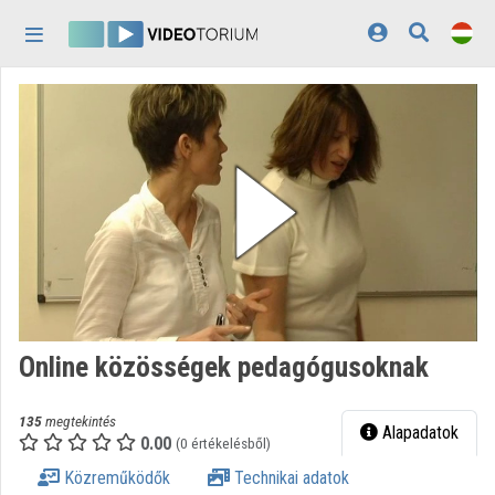
Fejléc kihagyása
Menü kihagyása
Tartalom kihagyása
Kezdőlap
Bejelentkezés
Felfedezés
Kategóriák
Lejátszási listák
Intézmények
Online közösségek pedagógusoknak
Közreműködők
135
megtekintés
Megjelenés:
világos
Alapadatok
0.00
(0 értékelésből)
Közreműködők
Technikai adatok