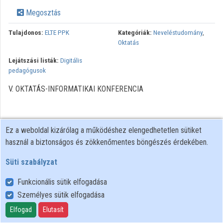
Megosztás
Tulajdonos:
ELTE PPK
Kategóriák:
Neveléstudomány
,
Oktatás
Lejátszási listák:
Digitális
pedagógusok
V. OKTATÁS-INFORMATIKAI KONFERENCIA
Ez a weboldal kizárólag a működéshez elengedhetetlen sütiket
használ a biztonságos és zökkenőmentes böngészés érdekében.
Süti szabályzat
Funkcionális sütik elfogadása
Személyes sütik elfogadása
Felhasználói szabályzat
Adatkezelési tájékoztató
Elfogad
Elutasít
Süti szabályzat