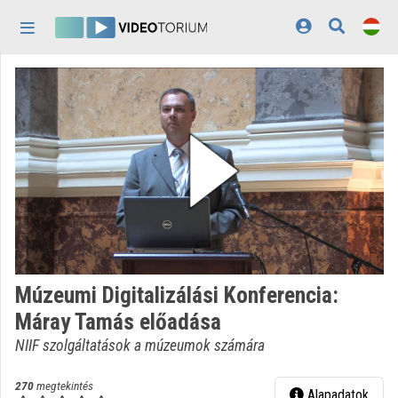
Fejléc kihagyása
Menü kihagyása
Tartalom kihagyása
Kezdőlap
Bejelentkezés
Felfedezés
Kategóriák
Lejátszási listák
Intézmények
Múzeumi Digitalizálási Konferencia:
Közreműködők
Máray Tamás előadása
Megjelenés:
világos
NIIF szolgáltatások a múzeumok számára
270
megtekintés
Alapadatok