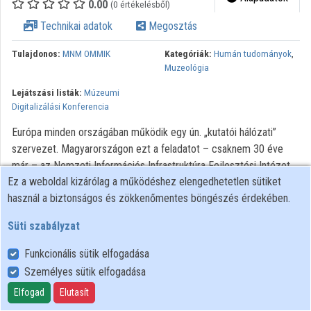
0.00
(0 értékelésből)
Technikai adatok
Megosztás
Tulajdonos:
MNM OMMIK
Kategóriák:
Humán tudományok
,
Muzeológia
Lejátszási listák:
Múzeumi
Digitalizálási Konferencia
Európa minden országában működik egy ún. „kutatói hálózati”
szervezet. Magyarországon ezt a feladatot – csaknem 30 éve
már – az Nemzeti Információs Infrastruktúra Fejlesztési Intézet
Ez a weboldal kizárólag a működéshez elengedhetetlen sütiket
látja el, amely amellett, hogy a teljes köz- és felsőoktatási
használ a biztonságos és zökkenőmentes böngészés érdekében.
intézményrendszert, valamint a kutatóintézeteket kiszolgálja, a
hazai közgyűjteményeknek is biztosítja a korszerű informatikai
Süti szabályzat
háttérszolgáltatást, azaz a hálózati kapcsolatot és az erre épülő
számtalan alkalmazást. Az előadás bemutatja, hogy jelenleg
Funkcionális sütik elfogadása
melyek azok a fejlett informatikai szolgáltatások, amelyek többek
Személyes sütik elfogadása
között a múzeumok számára is díjmentesen rendelkezésre állnak.
Elfogad
Elutasít