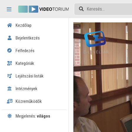
Fejléc kihagyása
Menü kihagyása
Tartalom kihagyása
Kezdőlap
Bejelentkezés
Felfedezés
Kategóriák
Lejátszási listák
Intézmények
Közreműködők
Megjelenés:
világos