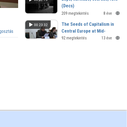
(Decs)
209 megtekintés
8 éve
The Seeds of Capitalism in
00:23:32
Central Europe at Mid-
osztás
Sixteenth Century
92 megtekintés
13 éve
Peter Deák Szentgyörgyi of Baia
Mare