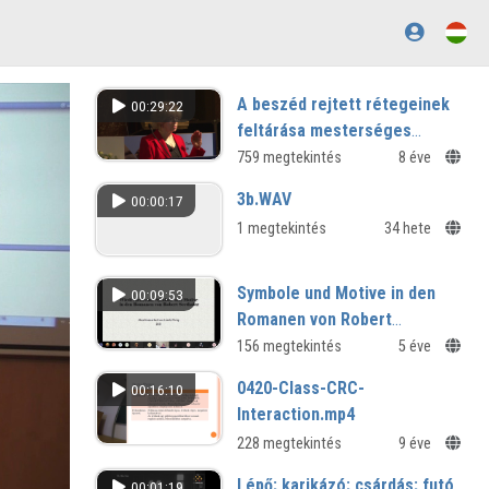
A beszéd rejtett rétegeinek
00:29:22
feltárása mesterséges
intelligenciával
759 megtekintés
8 éve
3b.WAV
00:00:17
1 megtekintés
34 hete
Symbole und Motive in den
00:09:53
Romanen von Robert
Seethaler
156 megtekintés
5 éve
0420-Class-CRC-
00:16:10
Interaction.mp4
228 megtekintés
9 éve
Lépő; karikázó; csárdás; futó
00:01:19