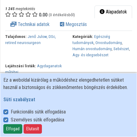
1 245
megtekintés
Alapadatok
0.00
(0 értékelésből)
Technikai adatok
Megosztás
Tulajdonos:
Jenő Julow, DSc,
Kategóriák:
Egészség
retired neurosurgeon
tudományok
,
Orvostudomány
,
Humán orvostudomány
,
Sebészet
,
Agy- és idegsebészet
Lejátszási listák:
Agydaganatok
műtétei
Ez a weboldal kizárólag a működéshez elengedhetetlen sütiket
A homlok és halánték lebenyek szétnyitása után, mélyen
használ a biztonságos és zökkenőmentes böngészés érdekében.
elhelyezkedő infiltráló daganat (insula glioma) részleges
eltávolitása, majd Jód-125 besugárzása (brachytherapiával) Jeno
Süti szabályzat
Julow MD DSc, St. John’s Hospital Dept of Neurosurgery and
Funkcionális sütik elfogadása
SOTE Neurosurgery by generous and help of Japan International
Személyes sütik elfogadása
Cooperation Agency
Elfogad
Elutasít