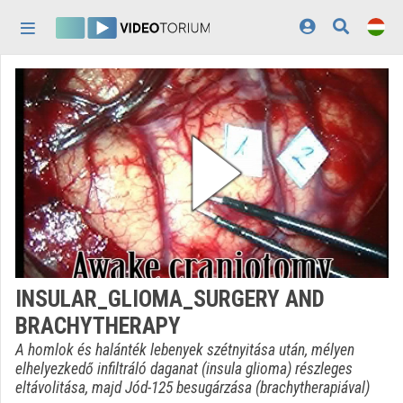
Fejléc kihagyása
Menü kihagyása
Tartalom kihagyása
Kezdőlap
Bejelentkezés
Felfedezés
Kategóriák
Lejátszási listák
Intézmények
INSULAR_GLIOMA_SURGERY AND
Közreműködők
BRACHYTHERAPY
Megjelenés:
világos
A homlok és halánték lebenyek szétnyitása után, mélyen
elhelyezkedő infiltráló daganat (insula glioma) részleges
eltávolitása, majd Jód-125 besugárzása (brachytherapiával)