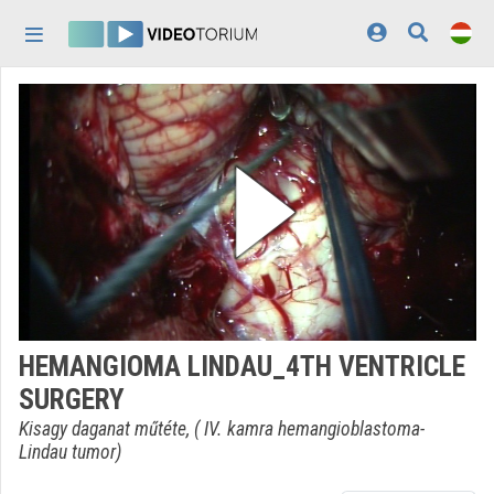
Fejléc kihagyása
Menü kihagyása
Tartalom kihagyása
Kezdőlap
Bejelentkezés
Felfedezés
Kategóriák
Lejátszási listák
Intézmények
HEMANGIOMA LINDAU_4TH VENTRICLE
Közreműködők
SURGERY
Megjelenés:
világos
Kisagy daganat műtéte, ( IV. kamra hemangioblastoma-
Lindau tumor)