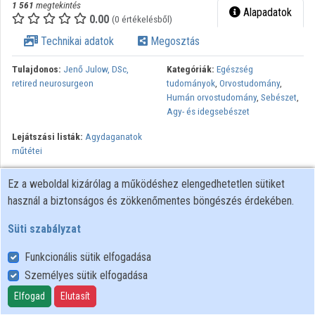
1 561
megtekintés
Alapadatok
0.00
(0 értékelésből)
Technikai adatok
Megosztás
Tulajdonos:
Jenő Julow, DSc,
Kategóriák:
Egészség
retired neurosurgeon
tudományok
,
Orvostudomány
,
Humán orvostudomány
,
Sebészet
,
Agy- és idegsebészet
Lejátszási listák:
Agydaganatok
műtétei
Kisagy daganat műtéte, ( IV. kamra hemangioblastoma- Lindau
Ez a weboldal kizárólag a működéshez elengedhetetlen sütiket
tumor) Jeno Julow MD DSc, St. John’s Hospital Dept of
használ a biztonságos és zökkenőmentes böngészés érdekében.
Neurosurgery and SOTE Neurosurgery by generous and help of
Japan International Cooperation Agency
Süti szabályzat
Funkcionális sütik elfogadása
Személyes sütik elfogadása
Felhasználói szabályzat
Adatkezelési tájékoztató
Elfogad
Elutasít
Süti szabályzat