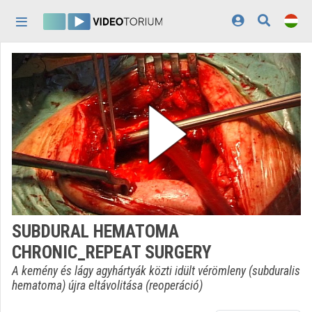
Fejléc kihagyása
Menü kihagyása
Tartalom kihagyása
Kezdőlap
Bejelentkezés
Felfedezés
Kategóriák
Lejátszási listák
Intézmények
SUBDURAL HEMATOMA
Közreműködők
CHRONIC_REPEAT SURGERY
Megjelenés:
világos
A kemény és lágy agyhártyák közti idült vérömleny (subduralis
hematoma) újra eltávolitása (reoperáció)