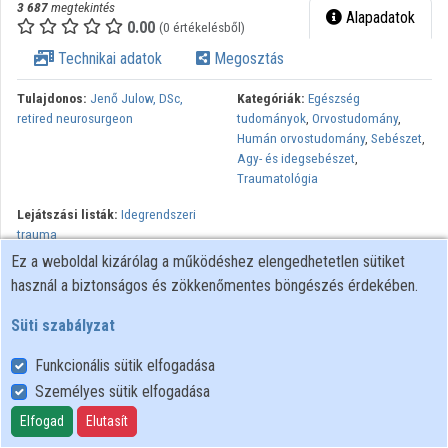
3 687
megtekintés
Alapadatok
0.00
(0 értékelésből)
Technikai adatok
Megosztás
Tulajdonos:
Jenő Julow, DSc,
Kategóriák:
Egészség
retired neurosurgeon
tudományok
,
Orvostudomány
,
Humán orvostudomány
,
Sebészet
,
Agy- és idegsebészet
,
Traumatológia
Lejátszási listák:
Idegrendszeri
trauma
Ez a weboldal kizárólag a működéshez elengedhetetlen sütiket
A kemény és lágy agyhártyák közti idült vérömleny (subduralis
használ a biztonságos és zökkenőmentes böngészés érdekében.
hematoma hosszú idő után átalakult kötőszöveti hegesedés )
eltávolitása. Jeno Julow MD DSc, St. John’s Hospital Dept of
Süti szabályzat
Neurosurgery and SOTE Neurosurgery by generous and help of
Funkcionális sütik elfogadása
Japan International Cooperation Agency
Személyes sütik elfogadása
Elfogad
Elutasít
Felhasználói szabályzat
Adatkezelési tájékoztató