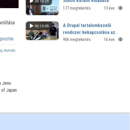
Simon Katalin előadása
00:10:29
177 megtekintés
13 éve
volitása
A Drupal tartalomkezelő
00:13:09
rendszer bekapcsolása az
osztás
Intézményi infrastruktúrába
906 megtekintés
16 éve
(Ticketing, Shibboleth AAI)
ny
,
Humán
a Jeno
 of Japan