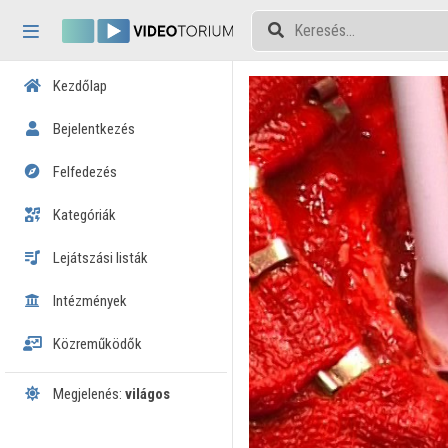
Fejléc kihagyása
Menü kihagyása
Tartalom kihagyása
Kezdőlap
Bejelentkezés
Felfedezés
Kategóriák
Lejátszási listák
Intézmények
Közreműködők
Megjelenés:
világos