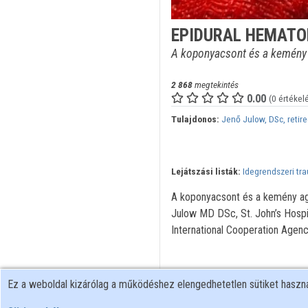
EPIDURAL HEMATO
A koponyacsont és a kemény a
2 868
megtekintés
0.00
(0 értékel
Tulajdonos:
Jenő Julow, DSc, retir
Lejátszási listák:
Idegrendszeri tr
A koponyacsont és a kemény agy
Julow MD DSc, St. John’s Hosp
International Cooperation Agen
Ez a weboldal kizárólag a működéshez elengedhetetlen sütiket hasz