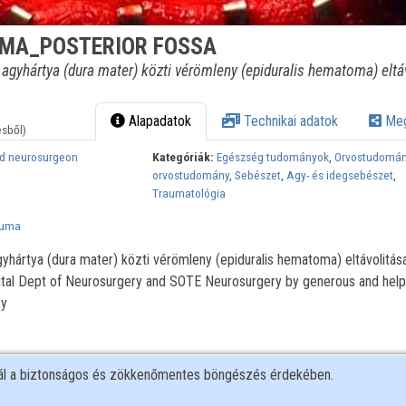
MA_POSTERIOR FOSSA
gyhártya (dura mater) közti vérömleny (epiduralis hematoma) eltá
Alapadatok
Technikai adatok
Meg
ésből)
ed neurosurgeon
Kategóriák:
Egészség tudományok
,
Orvostudomá
orvostudomány
,
Sebészet
,
Agy- és idegsebészet
,
Traumatológia
auma
hártya (dura mater) közti vérömleny (epiduralis hematoma) eltávolitás
ital Dept of Neurosurgery and SOTE Neurosurgery by generous and help
cy
nál a biztonságos és zökkenőmentes böngészés érdekében.