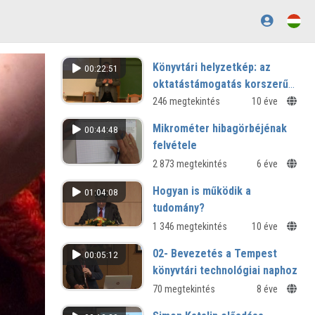
Könyvtári helyzetkép: az
00:22:51
oktatástámogatás korszerű
eszközei
246 megtekintés
10 éve
Mikrométer hibagörbéjénak
00:44:48
felvétele
2 873 megtekintés
6 éve
Hogyan is működik a
01:04:08
tudomány?
1 346 megtekintés
10 éve
02- Bevezetés a Tempest
00:05:12
könyvtári technológiai naphoz
70 megtekintés
8 éve